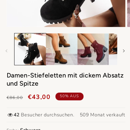
Medien
M
1
2
in
in
Modal
M
öffnen
ö
Damen-Stiefeletten mit dickem Absatz
und Spitze
Schwarz
Normaler
Verkaufspreis
€43,00
50% AUS
€86,00
Preis
42
Besucher durchsuchen.
509
Monat verkauft
36