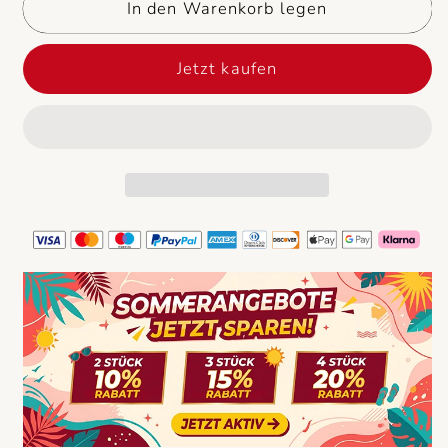
In den Warenkorb legen
mit
mit
dickem
dickem
Absatz
Absatz
Jetzt kaufen
und
und
Spitze
Spitze