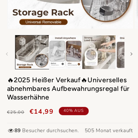
Medien
M
1
2
in
in
Modal
M
öffnen
ö
🔥2025 Heißer Verkauf🔥Universelles
abnehmbares Aufbewahrungsregal für
Wasserhähne
Weiß
Normaler
Verkaufspreis
€14,99
40% AUS
€25,00
Preis
89
Besucher durchsuchen.
505
Monat verkauft
1 Artikel
kaufen