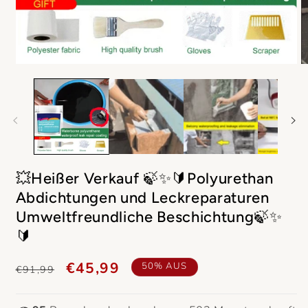
Medien
M
1
2
in
in
Modal
M
öffnen
ö
💥Heißer Verkauf 🍃✨🔰Polyurethan
Abdichtungen und Leckreparaturen
Umweltfreundliche Beschichtung🍃✨
🔰
Schwarz
Normaler
Verkaufspreis
€45,99
50% AUS
€91,99
Preis